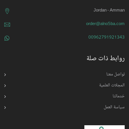
Jordan - Amman
order@alno5ba.com
00962791921343
روابط ذات صلة
تواصل معنا
المجلات العلمية
خدماتنا
سياسة العمل