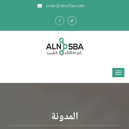
order@alno5ba.com
المدونة