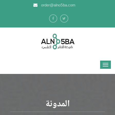
order@alno5ba.com
المدونة