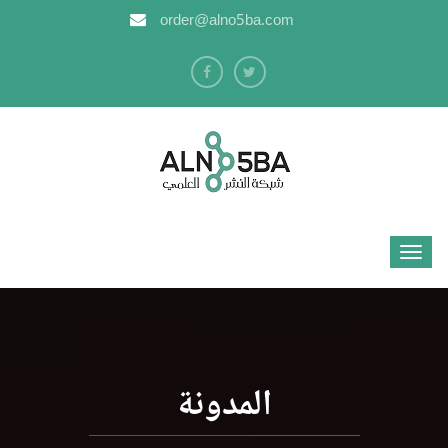
order@alno5ba.com
المدونة