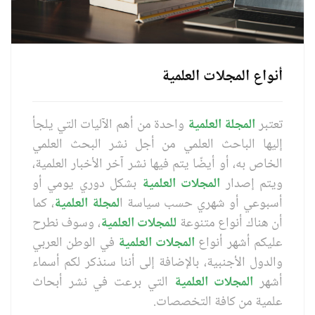
أنواع المجلات العلمية
تعتبر
المجلة العلمية
واحدة من أهم الآليات التي يلجأ
إليها الباحث العلمي من أجل نشر البحث العلمي
الخاص به، أو أيضًا يتم فيها نشر آخر الأخبار العلمية،
ويتم إصدار
المجلات العلمية
بشكل دوري يومي أو
أسبوعي أو شهري حسب سياسة ا
لمجلة العلمية
، كما
أن هناك أنواع متنوعة
للمجلات العلمية
، وسوف نطرح
عليكم أشهر أنواع
المجلات العلمية
في الوطن العربي
والدول الأجنبية، بالإضافة إلى أننا سنذكر لكم أسماء
أشهر
المجلات العلمية
التي برعت في نشر أبحاث
علمية من كافة التخصصات.